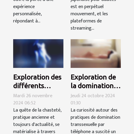
vos besoins
streaming
expérience
est en perpétuel
individuels
personnalisée,
mouvement, et les
répondant à...
plateformes de
streaming...
Exploration des
Exploration de
différents
la domination
matériaux des
transsexuelle
Mardi 26 novembre
Jeudi 24 octobre 2024
2024 06:52
01:30
dispositifs de
par téléphone
La quête de la chasteté,
La curiosité autour des
chasteté
pratique ancienne et
pratiques de domination
toujours d'actualité, se
transsexuelle par
matérialise à travers
téléphone a suscité un