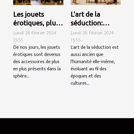
Les jouets
L'art de la
érotiques, plus
séduction:
qu'un simple
tourner autour
Lundi 26 février 2024
Lundi 26 février 2024
15:55
15:55
divertissement
du pot ou y aller
De nos jours, les jouets
L'art de la séduction est
directement?
érotiques sont devenus
aussi ancien que
des accessoires de plus
l'humanité elle-même,
en plus présents dans la
évoluant au fil des
sphère...
époques et des
cultures...