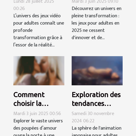
Lundi 28 juillet 2025
Mardi 3 juin 2025 09:10
00:26
Découvrez un univers en
transforment-
jeux pour
L’univers des jeux vidéo
pleine transformation :
ils l'industrie
adultes en 2025
pour adultes connaît une
les jeux pour adultes en
des jeux pour
profonde
2025 ne cessent
adultes ?
transformation grâce à
d'innover et de...
l’essor de la réalité...
Comment
Exploration des
choisir la
tendances
poupée
actuelles dans
Mardi 3 juin 2025 00:56
Samedi 30 novembre
Explorer le vaste univers
2024 06:22
d'amour
les animes pour
des poupées d’amour
La sphère de l'animation
parfaite pour
adultes en
ouvre la porte à une
japonaise pour adultes