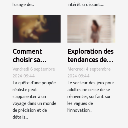
l'usage de...
intérêt croissant....
Comment
Exploration des
choisir sa
tendances des
première
jeux pour
Vendredi 6 septembre
Mercredi 4 septembre
2024 09:44
2024 09:44
poupée réaliste
adultes en 2024
La quête d'une poupée
Le secteur des jeux pour
pour une
: Immersion et
réaliste peut
adultes ne cesse de se
expérience
innovation
s'apparenter à un
réinventer, surfant sur
unique
voyage dans un monde
les vagues de
de précision et de
l'innovation...
détails...