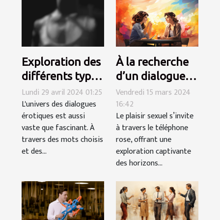
À la recherche
Exploration des
d’un dialogue
différents types
torride au
de jeux de rôle
Vendredi 15 mars 2024
Lundi 29 avril 2024 01:25
16:42
L'univers des dialogues
téléphone avec
dans les
Le plaisir sexuel s’invite
érotiques est aussi
des femmes
dialogues
à travers le téléphone
vaste que fascinant. À
déchaînées ?
érotiques
rose, offrant une
travers des mots choisis
exploration captivante
et des...
des horizons...