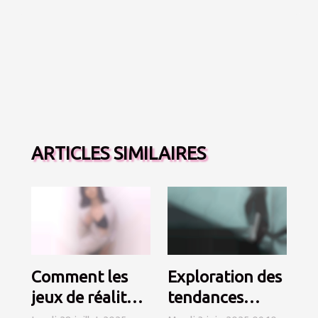
ARTICLES SIMILAIRES
Comment les
Exploration des
jeux de réalité
tendances
virtuelle
émergentes des