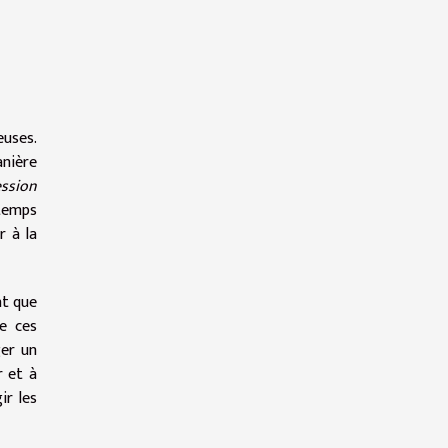
uses.
anière
ession
gtemps
r à la
nt que
ue ces
ger un
r et à
ir les