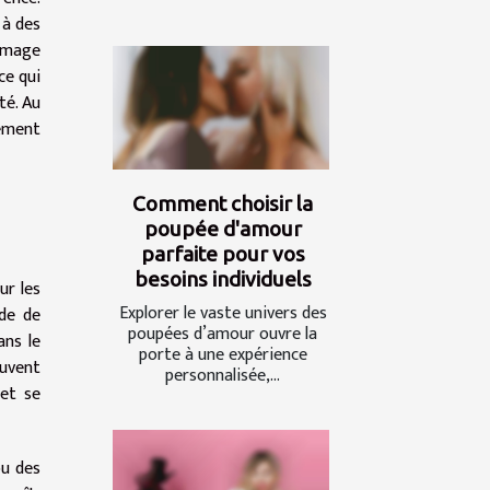
 à des
 image
ce qui
té. Au
vement
Comment choisir la
poupée d'amour
parfaite pour vos
besoins individuels
ur les
Explorer le vaste univers des
nde de
poupées d’amour ouvre la
ans le
porte à une expérience
euvent
personnalisée,...
 et se
ou des