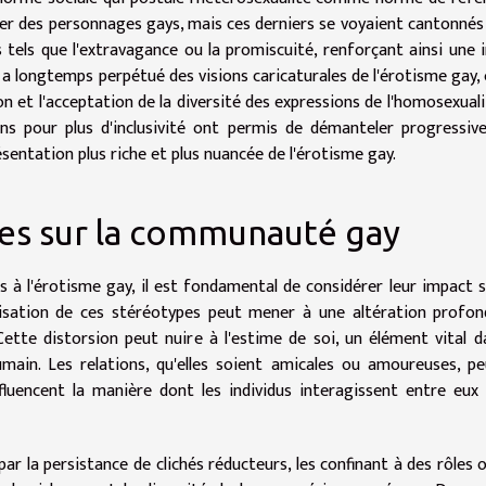
er des personnages gays, mais ces derniers se voyaient cantonnés
 tels que l'extravagance ou la promiscuité, renforçant ainsi une
 a longtemps perpétué des visions caricaturales de l'érotisme gay, 
 et l'acceptation de la diversité des expressions de l'homosexuali
tions pour plus d'inclusivité ont permis de démanteler progressi
ésentation plus riche et plus nuancée de l'érotisme gay.
pes sur la communauté gay
s à l'érotisme gay, il est fondamental de considérer leur impact s
lisation de ces stéréotypes peut mener à une altération profo
 Cette distorsion peut nuire à l'estime de soi, un élément vital d
main. Les relations, qu'elles soient amicales ou amoureuses, p
nfluencent la manière dont les individus interagissent entre eux
ar la persistance de clichés réducteurs, les confinant à des rôles 