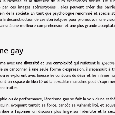
la richesse et la diversité de leurs expériences vécues. De sur
e par ces images stéréotypées ; elles peuvent créer des barri
 sein de la société. En tant que psychologue renommé et spécialis
 à la déconstruction de ces stéréotypes pour promouvoir une visio
t ainsi à une meilleure compréhension et une plus grande acceptat
sme gay
firme avec une
diversité
et une
complexité
qui reflètent le
spectre
e se cantonner à une seule forme d'expression, il s'épanouit à t
œuvres explorent avec finesse les contours du désir et les infinies n
ont un espace de liberté où la sexualité masculine peut s'exprime
onstruites.
raphie ou de performance, l'érotisme gay se fait la voix d'une esth
sculin, évoquant tantôt sa force, tantôt sa vulnérabilité, et souv
ibue à façonner un discours plus large sur l'identité et la sexu