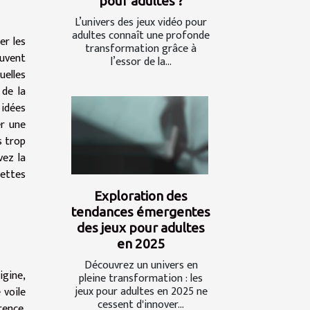
pour adultes ?
L’univers des jeux vidéo pour
adultes connaît une profonde
er les
transformation grâce à
uvent
l’essor de la...
uelles
 de la
 idées
er une
s trop
vez la
uettes
Exploration des
tendances émergentes
des jeux pour adultes
en 2025
Découvrez un univers en
igine,
pleine transformation : les
jeux pour adultes en 2025 ne
 voile
cessent d'innover...
rence.