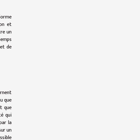
 forme
ion et
tre un
gtemps
met de
ernent
nu que
nt que
té qui
par la
sur un
ssible