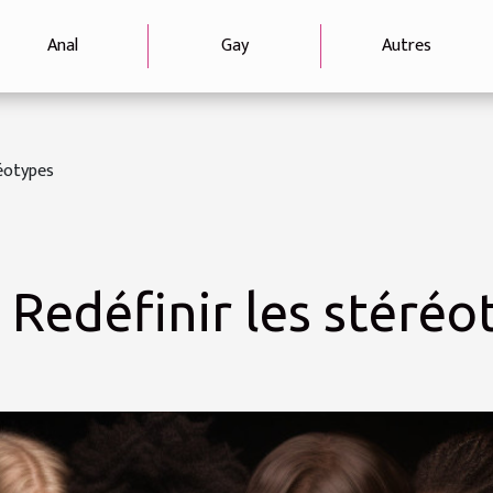
Anal
Gay
Autres
réotypes
 Redéfinir les stéréo