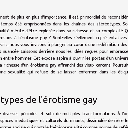
nent de plus en plus d'importance, il est primordial de reconsidér
ngtemps été emprisonnées dans les chaînes des stéréotypes. So
ualité mérite d'être explorée dans sa richesse et sa complexité. Q
ensons à l'érotisme gay ? Sont-elles réellement représentatives
écrit, nous vous invitons à plonger au cœur d'une redéfinition des
us nuancée. Laissons derrière nous les idées reçues pour embrass
ion entre hommes. Cet exposé aspire à ouvrir les portes d'un univer
a richesse d'un érotisme gay affranchi des vieux carcans. Poursui
'une sexualité qui refuse de se laisser enfermer dans les étiq
otypes de l'érotisme gay
 diverses périodes et subi de multiples transformations. À l'or
espaces médiatiques et culturels dominants, dissimulée derrière le
 norme sociale qui postule l'hétérosexualité comme norme de réfé