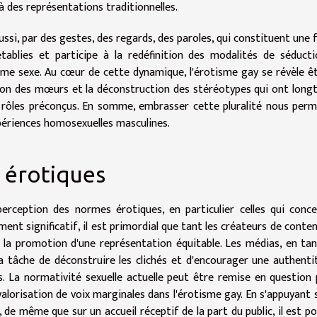
là des représentations traditionnelles.
aussi, par des gestes, des regards, des paroles, qui constituent une
tablies et participe à la redéfinition des modalités de séduct
me sexe. Au cœur de cette dynamique, l'érotisme gay se révèle ê
ution des mœurs et la déconstruction des stéréotypes qui ont lon
rôles préconçus. En somme, embrasser cette pluralité nous per
périences homosexuelles masculines.
s érotiques
erception des normes érotiques, en particulier celles qui conc
ent significatif, il est primordial que tant les créateurs de conte
a promotion d'une représentation équitable. Les médias, en ta
 la tâche de déconstruire les clichés et d'encourager une authenti
rs. La normativité sexuelle actuelle peut être remise en question 
valorisation de voix marginales dans l'érotisme gay. En s'appuyant 
e même que sur un accueil réceptif de la part du public, il est po