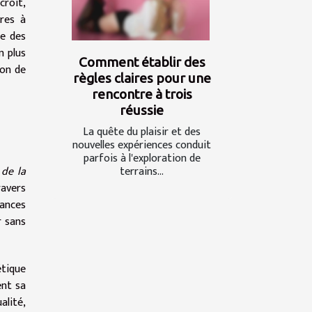
croît,
ères à
te des
n plus
Comment établir des
ion de
règles claires pour une
rencontre à trois
réussie
La quête du plaisir et des
nouvelles expériences conduit
parfois à l'exploration de
terrains...
 de la
ravers
uances
r sans
étique
ent sa
alité,