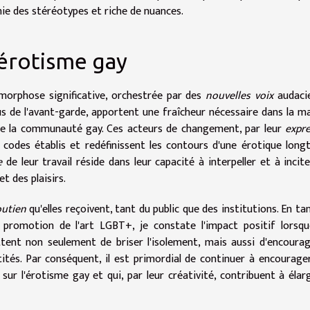
hie des stéréotypes et riche de nuances.
'érotisme gay
orphose significative, orchestrée par des
nouvelles voix
audacie
sus de l'avant-garde, apportent une fraîcheur nécessaire dans la m
n de la communauté gay. Ces acteurs de changement, par leur
expr
s codes établis et redéfinissent les contours d'une érotique lon
e
de leur travail réside dans leur capacité à interpeller et à incite
et des plaisirs.
outien
qu'elles reçoivent, tant du public que des institutions. En ta
 promotion de l'art LGBT+, je constate l'impact positif lorsq
ttent non seulement de briser l'isolement, mais aussi d'encoura
ntités. Par conséquent, il est primordial de continuer à encourage
 sur l'érotisme gay et qui, par leur créativité, contribuent à élarg