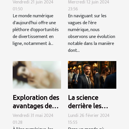
gratuite sur les
sur les
Vendredi 21 juin 2024
Mercredi 12 juin 2024
01:50
23:56
sites de
rencontres
Le monde numérique
En naviguant sur les
webcams en
intimes
d'aujourd'hui offre une
vagues de l'ère
direct
modernes
pléthore d'opportunités
numérique, nous
de divertissement en
observons une évolution
ligne, notamment à...
notable dans la manière
dont...
La science
Exploration des
derrière les
avantages des
premières
discussions en
Lundi 26 février 2024
Vendredi 31 mai 2024
15:55
01:28
impressions
ligne anonymes