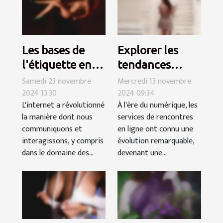
Les bases de
Explorer les
l'étiquette en
tendances
ligne pour des
modernes dans
Samedi 23 novembre
Mercredi 13 novembre
2024 13:30
2024 09:34
rencontres
les services de
L'internet a révolutionné
À l'ère du numérique, les
trans
rencontres en
la manière dont nous
services de rencontres
respectueuses
ligne
communiquons et
en ligne ont connu une
interagissons, y compris
évolution remarquable,
dans le domaine des...
devenant une...