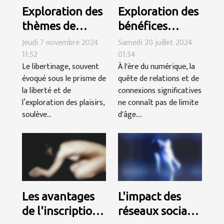
Exploration des
Exploration des
thèmes de
bénéfices
confiance et
sociaux et
Jeudi 7 novembre 2024
Samedi 20 juillet 2024
11:52
01:34
consentement
personnels des
Le libertinage, souvent
À l'ère du numérique, la
dans le
rencontres en
évoqué sous le prisme de
quête de relations et de
libertinage
ligne pour
la liberté et de
connexions significatives
seniors
l’exploration des plaisirs,
ne connaît pas de limite
soulève...
d'âge....
Les avantages
L'impact des
de l'inscription
réseaux sociaux