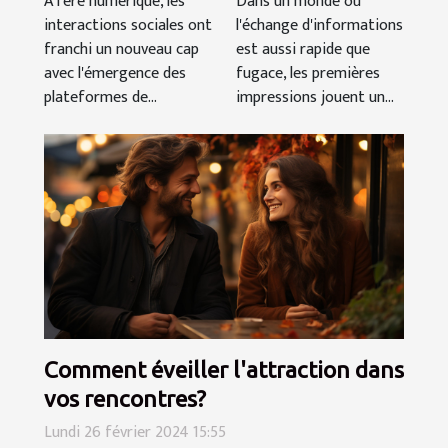
Dans un monde où
À l'ère numérique, les
sensuelles
pour des
l'échange d'informations
interactions sociales ont
rencontres
est aussi rapide que
franchi un nouveau cap
excitantes
fugace, les premières
avec l'émergence des
impressions jouent un...
plateformes de...
Comment éveiller l'attraction dans
vos rencontres?
Lundi 26 février 2024 15:55