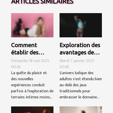
ARTICLES SIMILAIRES
Comment
Exploration des
établir des
avantages des
règles claires
jeux pour
Dimanche 18 mai 2025
Mardi 7 janvier 2025
00:26
02:08
pour une
adultes en ligne
La quête du plaisir et
L'univers ludique des
rencontre à
et gratuits
des nouvelles
adultes s'est étendu bien
trois réussie
expériences conduit
au-delà des jeux
parfois à l'exploration de
traditionnels pour
terrains intimes moins...
embrasser le domaine...