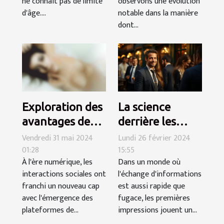
ne connaît pas de limite
observons une évolution
d'âge....
notable dans la manière
dont...
La science
Exploration des
derrière les
avantages des
premières
discussions en
Lundi 26 février 2024
Vendredi 31 mai 2024
15:55
01:28
impressions
ligne anonymes
Dans un monde où
À l'ère numérique, les
sensuelles
pour des
l'échange d'informations
interactions sociales ont
rencontres
est aussi rapide que
franchi un nouveau cap
excitantes
fugace, les premières
avec l'émergence des
impressions jouent un...
plateformes de...