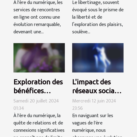
À l'ère du numérique, les
Le libertinage, souvent
rencontres en
dans le
services de rencontres
évoqué sous le prisme de
ligne
libertinage
en ligne ont connu une
la liberté et de
évolution remarquable,
l’exploration des plaisirs,
devenant une...
soulève...
Exploration des
L'impact des
bénéfices
réseaux sociaux
sociaux et
sur les
Samedi 20 juillet 2024
Mercredi 12 juin 2024
01:34
23:56
personnels des
rencontres
À l'ère du numérique, la
En naviguant sur les
rencontres en
intimes
quête de relations et de
vagues de l'ère
ligne pour
modernes
connexions significatives
numérique, nous
seniors