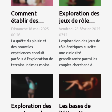
Comment
Exploration des
établir des
jeux de rôle
règles claires
érotiques :
Dimanche 18 mai 2025
Vendredi 28 février 2025
00:26
07:12
pour une
conseils pour
La quête du plaisir et
L'exploration des jeux de
rencontre à
débutants
des nouvelles
rôle érotiques suscite
trois réussie
expériences conduit
une curiosité
parfois à l'exploration de
grandissante parmi les
terrains intimes moins...
couples cherchant à...
Exploration des
Les bases de