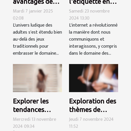
avantages des
l'étiquette en
jeux pour
ligne pour des
Mardi 7 janvier 2025
Samedi 23 novembre
02:08
2024 13:30
adultes en ligne
rencontres
L'univers ludique des
L'internet a révolutionné
et gratuits
trans
adultes s'est étendu bien
la manière dont nous
respectueuses
au-delà des jeux
communiquons et
traditionnels pour
interagissons, y compris
embrasser le domaine...
dans le domaine des...
Explorer les
Exploration des
tendances
thèmes de
modernes dans
confiance et
Mercredi 13 novembre
Jeudi 7 novembre 2024
2024 09:34
11:52
les services de
consentement