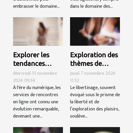
embrasser le domaine...
dans le domaine des...
Explorer les
Exploration des
tendances
thèmes de
modernes dans
confiance et
Mercredi 13 novembre
Jeudi 7 novembre 2024
2024 09:34
11:52
les services de
consentement
À l'ère du numérique, les
Le libertinage, souvent
rencontres en
dans le
services de rencontres
évoqué sous le prisme de
ligne
libertinage
en ligne ont connu une
la liberté et de
évolution remarquable,
l’exploration des plaisirs,
devenant une...
soulève...