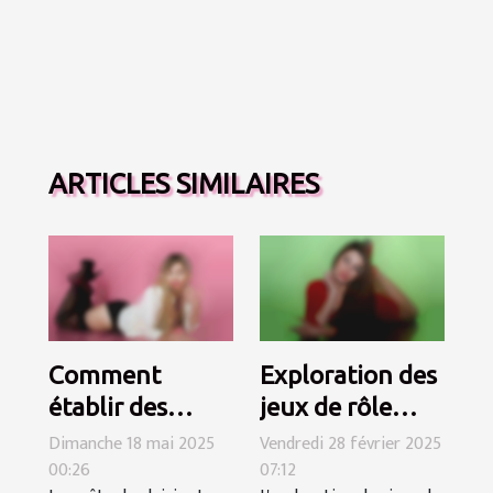
ARTICLES SIMILAIRES
Comment
Exploration des
établir des
jeux de rôle
règles claires
érotiques :
Dimanche 18 mai 2025
Vendredi 28 février 2025
00:26
07:12
pour une
conseils pour