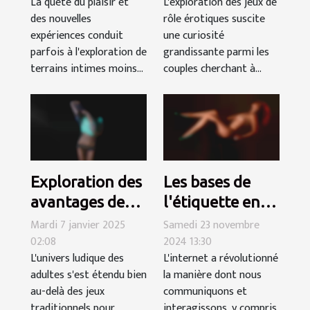
La quête du plaisir et
L'exploration des jeux de
rencontre à
débutants
des nouvelles
rôle érotiques suscite
trois réussie
expériences conduit
une curiosité
parfois à l'exploration de
grandissante parmi les
terrains intimes moins...
couples cherchant à...
Exploration des
Les bases de
avantages des
l'étiquette en
jeux pour
ligne pour des
Mardi 7 janvier 2025
Samedi 23 novembre
02:08
2024 13:30
adultes en ligne
rencontres
L'univers ludique des
L'internet a révolutionné
et gratuits
trans
adultes s'est étendu bien
la manière dont nous
respectueuses
au-delà des jeux
communiquons et
traditionnels pour
interagissons, y compris