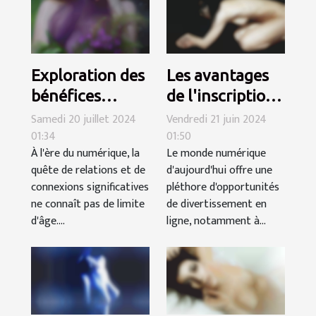
Exploration des
Les avantages
bénéfices
de l'inscription
sociaux et
gratuite sur les
Samedi 20 juillet 2024
Vendredi 21 juin 2024
01:34
01:50
personnels des
sites de
À l'ère du numérique, la
Le monde numérique
rencontres en
webcams en
quête de relations et de
d'aujourd'hui offre une
ligne pour
direct
connexions significatives
pléthore d'opportunités
seniors
ne connaît pas de limite
de divertissement en
d'âge....
ligne, notamment à...