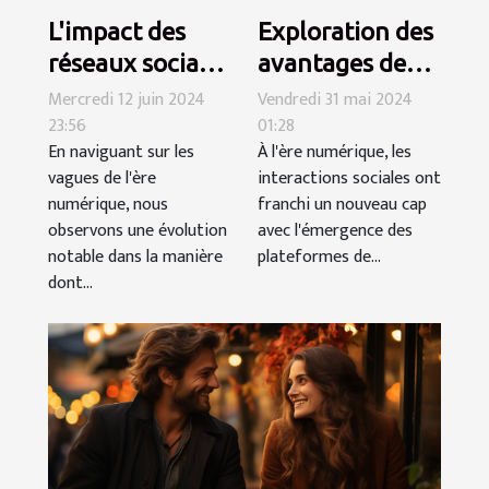
L'impact des
Exploration des
réseaux sociaux
avantages des
sur les
discussions en
Mercredi 12 juin 2024
Vendredi 31 mai 2024
23:56
01:28
rencontres
ligne anonymes
En naviguant sur les
À l'ère numérique, les
intimes
pour des
vagues de l'ère
interactions sociales ont
modernes
rencontres
numérique, nous
franchi un nouveau cap
excitantes
observons une évolution
avec l'émergence des
notable dans la manière
plateformes de...
dont...